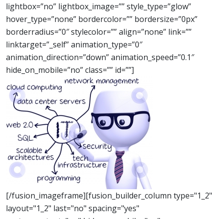
lightbox=”no” lightbox_image=”” style_type=”glow”
hover_type=”none” bordercolor=”” bordersize=”0px”
borderradius=”0″ stylecolor=”” align=”none” link=””
linktarget=”_self” animation_type=”0″
animation_direction=”down” animation_speed=”0.1″
hide_on_mobile=”no” class=”” id=””]
[/fusion_imageframe][fusion_builder_column type="1_2"
layout="1_2" last="no" spacing="yes"