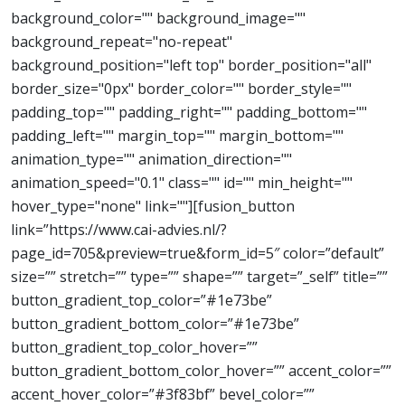
background_color="" background_image=""
background_repeat="no-repeat"
background_position="left top" border_position="all"
border_size="0px" border_color="" border_style=""
padding_top="" padding_right="" padding_bottom=""
padding_left="" margin_top="" margin_bottom=""
animation_type="" animation_direction=""
animation_speed="0.1" class="" id="" min_height=""
hover_type="none" link=""][fusion_button
link=”https://www.cai-advies.nl/?
page_id=705&preview=true&form_id=5″ color=”default”
size=”” stretch=”” type=”” shape=”” target=”_self” title=””
button_gradient_top_color=”#1e73be”
button_gradient_bottom_color=”#1e73be”
button_gradient_top_color_hover=””
button_gradient_bottom_color_hover=”” accent_color=””
accent_hover_color=”#3f83bf” bevel_color=””