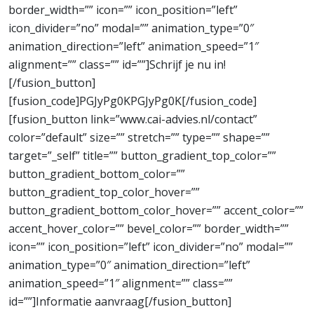
border_width=”” icon=”” icon_position=”left”
icon_divider=”no” modal=”” animation_type=”0″
animation_direction=”left” animation_speed=”1″
alignment=”” class=”” id=””]Schrijf je nu in!
[/fusion_button]
[fusion_code]PGJyPg0KPGJyPg0K[/fusion_code]
[fusion_button link=”www.cai-advies.nl/contact”
color=”default” size=”” stretch=”” type=”” shape=””
target=”_self” title=”” button_gradient_top_color=””
button_gradient_bottom_color=””
button_gradient_top_color_hover=””
button_gradient_bottom_color_hover=”” accent_color=””
accent_hover_color=”” bevel_color=”” border_width=””
icon=”” icon_position=”left” icon_divider=”no” modal=””
animation_type=”0″ animation_direction=”left”
animation_speed=”1″ alignment=”” class=””
id=””]Informatie aanvraag[/fusion_button]