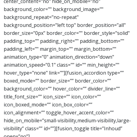
center_content="no" hide_on_mobile="no"
background_color="" background_image=""
background_repeat="no-repeat"
background_position="left top" border_position="all"
border_size="0px" border_color="" border_style="solid"
padding_top="" padding_right="" padding_bottom=""
padding_left="" margin_top="" margin_bottom=""
animation_type="0" animation_direction="down"
animation_speed="0.1" class="" id="" min_height=""
hover_type="none" link=""][fusion_accordion type=””
boxed_mode=”” border_size=”” border_color=””
background_color=”” hover_color=”” divider_line=””
title_font_size=”” icon_size=”” icon_color=””
icon_boxed_mode=”” icon_box_color=””
icon_alignment=”” toggle_hover_accent_color=””
hide_on_mobile=”small-visibility,medium-visibility,large-
visibility” class=”” id=””][fusion_toggle title=”Inhoud”
open=”no”]