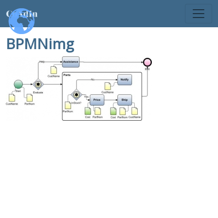
BPMNimg