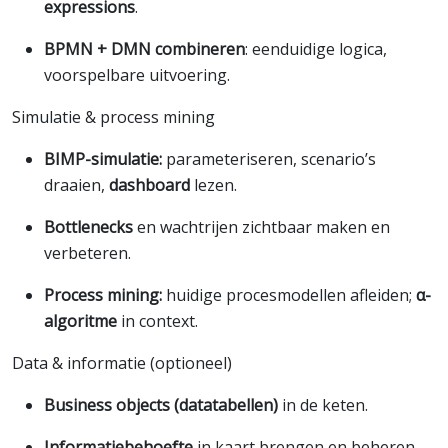
expressions
.
BPMN + DMN combineren
: eenduidige logica,
voorspelbare uitvoering.
Simulatie & process mining
BIMP-simulatie:
parameteriseren, scenario’s
draaien,
dashboard
lezen.
Bottlenecks
en wachtrijen zichtbaar maken en
verbeteren.
Process mining:
huidige procesmodellen afleiden;
α-
algoritme
in context.
Data & informatie (optioneel)
Business objects (datatabellen)
in de keten.
Informatiebehoefte
in kaart brengen en beheren.