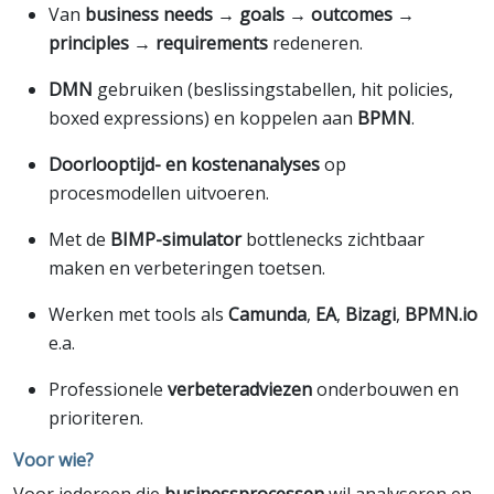
Van
business needs → goals → outcomes →
principles → requirements
redeneren.
DMN
gebruiken (beslissingstabellen, hit policies,
boxed expressions) en koppelen aan
BPMN
.
Doorlooptijd- en kostenanalyses
op
procesmodellen uitvoeren.
Met de
BIMP-simulator
bottlenecks zichtbaar
maken en verbeteringen toetsen.
Werken met tools als
Camunda
,
EA
,
Bizagi
,
BPMN.io
e.a.
Professionele
verbeteradviezen
onderbouwen en
prioriteren.
Voor wie?