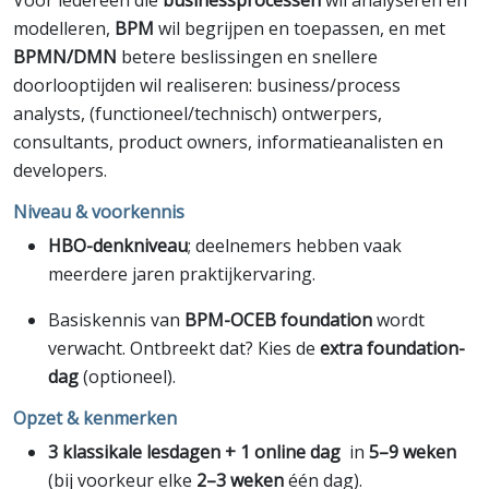
Voor iedereen die
businessprocessen
wil analyseren en
modelleren,
BPM
wil begrijpen en toepassen, en met
BPMN/DMN
betere beslissingen en snellere
doorlooptijden wil realiseren: business/process
analysts, (functioneel/technisch) ontwerpers,
consultants, product owners, informatieanalisten en
developers.
Niveau & voorkennis
HBO-denkniveau
; deelnemers hebben vaak
meerdere jaren praktijkervaring.
Basiskennis van
BPM-OCEB foundation
wordt
verwacht. Ontbreekt dat? Kies de
extra foundation-
dag
(optioneel).
Opzet & kenmerken
3 klassikale lesdagen + 1 online dag
in
5–9 weken
(bij voorkeur elke
2–3 weken
één dag).